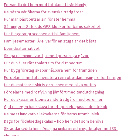
Förvandla ditt hem med fotokonst från Namly
De bästa vårlökarna för svenska trädgårdar
Hur man bäst putsar sin fönster hemma
Så fungerar Safekids GPS-klockor för barns säkerhet
Hur fungerar processen att bli familjehem
Familjesemester i Åre: varför en stuga är det bästa
boendealternativet
Skapa en minnesvärd jul med personliga gåvor
Hur du väljer rätt toalettsits för ditt badrum
Hur byggföretag skapar hållbara hem för framtiden
Fördelarna med att investera i en robotdammsugare för familjen
Hur du matchar t-shirts och linnen med olika outfits
Fördelarna med rotfyllning jämfört med tandutdragning
Hur du skapar en blomstrande trädgård med perenner
Gjut din egen bänkskiva för ett perfekt passande utekök
De mest innovativa leksakerna för barns utomhuslek
Dags för födelsedagskalas – köp hem det som behövs
Skräddarsydda hem: Designa unika inredningsdetaljer med 3D-
skrivare