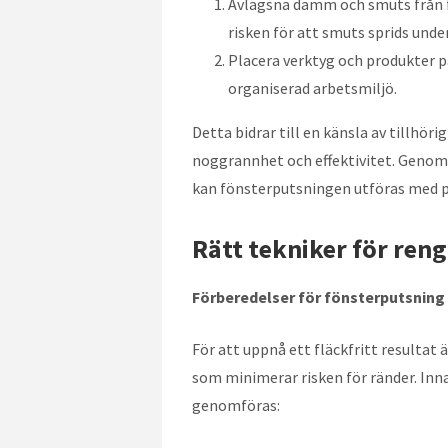
Avlägsna damm och smuts från f
risken för att smuts sprids unde
Placera verktyg och produkter på
organiserad arbetsmiljö.
Detta bidrar till en känsla av tillh
noggrannhet och effektivitet. Genom
kan fönsterputsningen utföras med pre
Rätt tekniker för ren
Förberedelser för fönsterputsning
För att uppnå ett fläckfritt resultat 
som minimerar risken för ränder. In
genomföras: