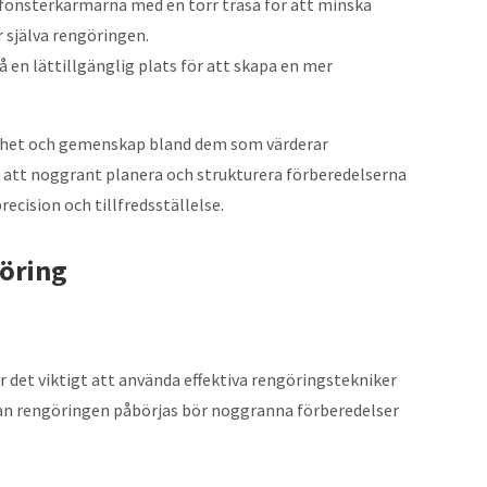
önsterkarmarna med en torr trasa för att minska
r själva rengöringen.
 en lättillgänglig plats för att skapa en mer
örighet och gemenskap bland dem som värderar
 att noggrant planera och strukturera förberedelserna
cision och tillfredsställelse.
göring
är det viktigt att använda effektiva rengöringstekniker
nan rengöringen påbörjas bör noggranna förberedelser