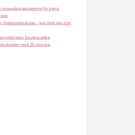
 innovativa leksakerna för barns
slek
ör födelsedagskalas – köp hem det som
s
arsydda hem: Designa unika
ngsdetaljer med 3D-skrivare