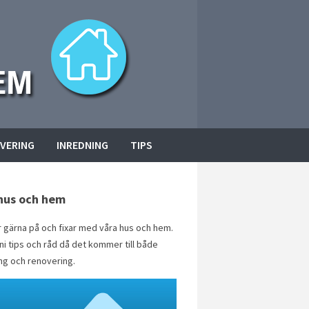
VERING
INREDNING
TIPS
hus och hem
er gärna på och fixar med våra hus och hem.
 ni tips och råd då det kommer till både
ng och renovering.