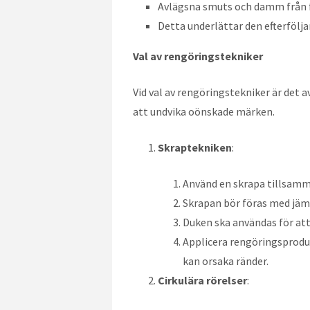
Avlägsna smuts och damm från 
Detta underlättar den efterfölj
Val av rengöringstekniker
Vid val av rengöringstekniker är det 
att undvika oönskade märken.
Skraptekniken
:
Använd en skrapa tillsamm
Skrapan bör föras med jämn
Duken ska användas för att
Applicera rengöringsproduk
kan orsaka ränder.
Cirkulära rörelser
: