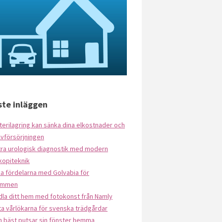
te inläggen
terilagring kan sänka dina elkostnader och
lvförsörjningen
tra urologisk diagnostik med modern
kopiteknik
a fördelarna med Golvabia för
ymmen
dla ditt hem med fotokonst från Namly
a vårlökarna för svenska trädgårdar
n bäst putsar sin fönster hemma