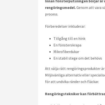
Innan fönsterputsningen börjar är 
rengöringsmedel.
Genom att vara vä
process.
Förberedelser inkluderar:
Tillgång till en hink
En fönsterskrapa
Mikrofiberdukar
En stabil stege om det behövs
Att välja rätt rengöringsprodukter är
Miljövänliga alternativ eller specia
för att undvika ränder och fläckar.
Rengöringstekniker kan förbättras