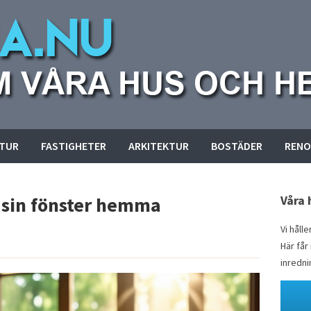
KTUR
FASTIGHETER
ARKITEKTUR
BOSTÄDER
RENO
 sin fönster hemma
Våra 
Vi håll
Här får
inredni