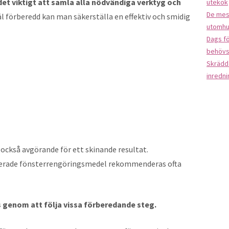
det viktigt att samla alla nödvändiga verktyg och
utekök
De mest
l förberedd kan man säkerställa en effektiv och smidig
utomhu
Dags f
behöv
Skrädd
inredni
 också avgörande för ett skinande resultat.
liserade fönsterrengöringsmedel rekommenderas ofta
 genom att följa vissa förberedande steg.