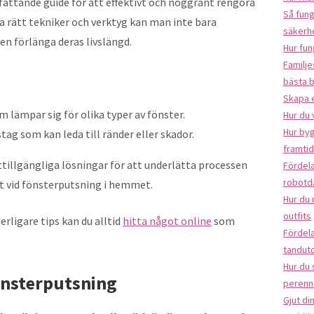
mfattande guide för att effektivt och noggrant rengöra
Så fung
 rätt tekniker och verktyg kan man inte bara
säkerh
en förlänga deras livslängd.
Hur fun
Familje
bästa 
Skapa 
 lämpar sig för olika typer av fönster.
Hur du 
Hur byg
tag som kan leda till ränder eller skador.
framti
ttillgängliga lösningar för att underlätta processen
Fördela
robotd
at vid fönsterputsning i hemmet.
Hur du 
outfits
erligare tips kan du alltid
hitta något online
som
Fördela
tandut
Hur du
önsterputsning
perenn
Gjut di