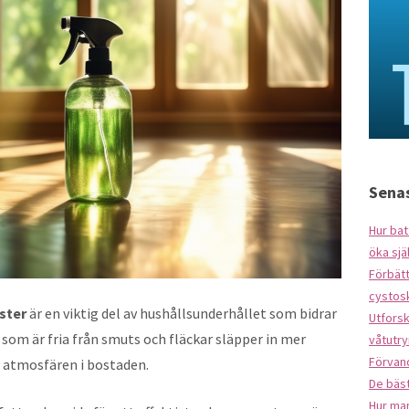
Senas
Hur bat
öka sjä
Förbät
cystos
ster
är en viktig del av hushållsunderhållet som bidrar
Utforsk
r som är fria från smuts och fläckar släpper in mer
våtutr
Förvan
 atmosfären i bostaden.
De bäst
Hur ma