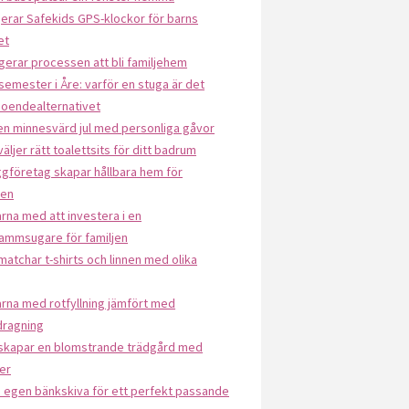
erar Safekids GPS-klockor för barns
et
gerar processen att bli familjehem
semester i Åre: varför en stuga är det
boendealternativet
en minnesvärd jul med personliga gåvor
väljer rätt toalettsits för ditt badrum
gföretag skapar hållbara hem för
den
rna med att investera i en
ammsugare för familjen
matchar t-shirts och linnen med olika
rna med rotfyllning jämfört med
dragning
 skapar en blomstrande trädgård med
er
n egen bänkskiva för ett perfekt passande