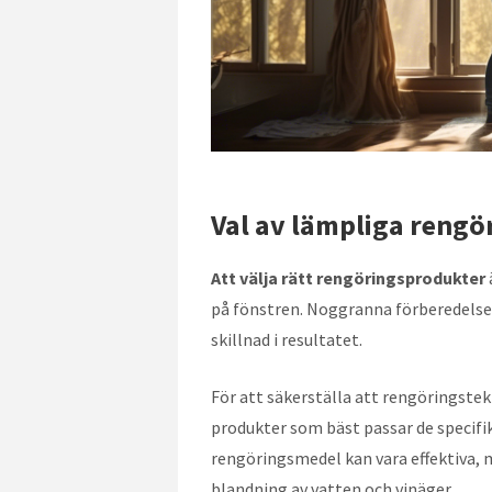
Val av lämpliga reng
Att välja rätt rengöringsprodukter
på fönstren. Noggranna förberedelser
skillnad i resultatet.
För att säkerställa att rengöringstek
produkter som bäst passar de specif
rengöringsmedel kan vara effektiva, 
blandning av vatten och vinäger.