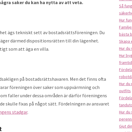
ågra saker du kan ha nytta av att veta.
Så fung
säkerh
Hur fun
Familje
het ägs tekniskt sett av bostadsrättsföreningen. Du
bästa 
h äger därmed dispositionsrätten till din lägenhet.
Skapa 
Hur du 
igt som att äga en villa.
Hur byg
framti
Fördela
robotd
dsakligen på bostadsrättshavaren. Men det finns ofta
Hur du 
svarar föreningen över saker som uppvärmning och
outfits
 som faller under dessa områden är därför föreningens
Fördela
de skulle fixas på något sätt. Fördelningen av ansvaret
tandut
ngens stadgar
.
Hur du
perenn
Gjut di
t