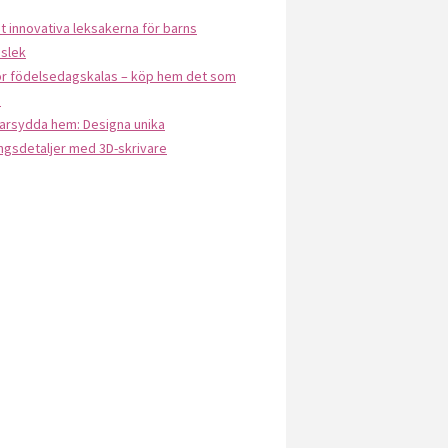
 innovativa leksakerna för barns
slek
ör födelsedagskalas – köp hem det som
s
arsydda hem: Designa unika
ngsdetaljer med 3D-skrivare