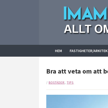
HEM
FASTIGHETER/ARKITE
Bra att veta om att b
/
BOSTÄDER
,
TIPS