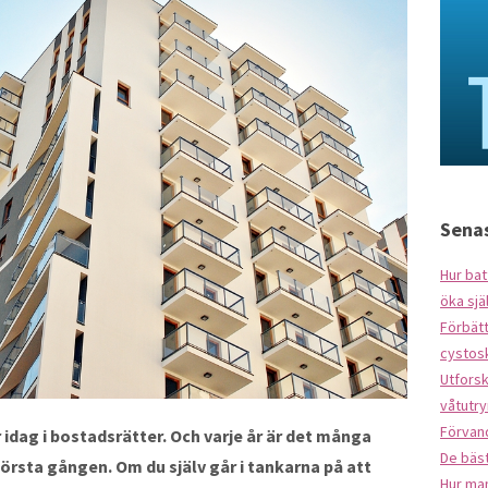
Senas
Hur bat
öka sjä
Förbät
cystos
Utforsk
våtutr
Förvan
idag i bostadsrätter. Och varje år är det många
De bäst
första gången. Om du själv går i tankarna på att
Hur ma