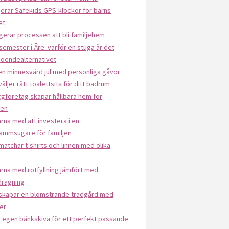
erar Safekids GPS-klockor för barns
et
gerar processen att bli familjehem
semester i Åre: varför en stuga är det
boendealternativet
en minnesvärd jul med personliga gåvor
väljer rätt toalettsits för ditt badrum
gföretag skapar hållbara hem för
den
rna med att investera i en
ammsugare för familjen
matchar t-shirts och linnen med olika
rna med rotfyllning jämfört med
dragning
 skapar en blomstrande trädgård med
er
n egen bänkskiva för ett perfekt passande