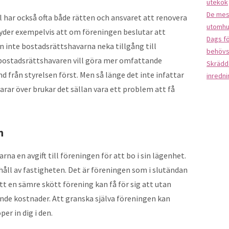
utekök
De mest
l har också ofta både rätten och ansvaret att renovera
utomhu
yder exempelvis att om föreningen beslutar att
Dags f
n inte bostadsrättshavarna neka tillgång till
behöv
bostadsrättshavaren vill göra mer omfattande
Skrädd
d från styrelsen först. Men så länge det inte infattar
inredni
rar över brukar det sällan vara ett problem att få
n
na en avgift till föreningen för att bo i sin lägenhet.
rhåll av fastigheten. Det är föreningen som i slutändan
tt en sämre skött förening kan få för sig att utan
xande kostnader. Att granska själva föreningen kan
er in dig i den.