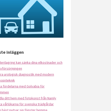
te inläggen
terilagring kan sänka dina elkostnader och
lvförsörjningen
tra urologisk diagnostik med modern
kopiteknik
a fördelarna med Golvabia för
ymmen
dla ditt hem med fotokonst från Namly
a vårlökarna för svenska trädgårdar
n bäst putsar sin fönster hemma